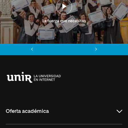
La fuerza que necesitas
Anterior
Siguiente
Universidad
Internacional
de
La
Rioja
Oferta académica
Grados