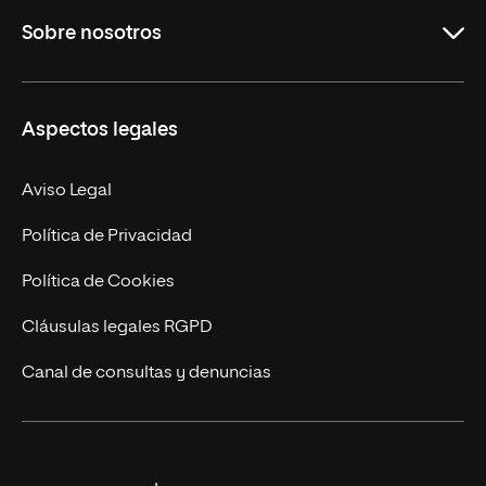
Sobre nosotros
Másteres Oficiales
Másteres Propios
Misión y Valores
Aspectos legales
Doctorados
Facultades
Experto Universitario
Nuestro Equipo
Aviso Legal
Postgrados
Trabaja en UNIR
Política de Privacidad
Cursos Universitarios
Actualidad
Política de Cookies
UNIR Revista
Cláusulas legales RGPD
Eventos
Canal de consultas y denuncias
Alianzas corporativas
Sala de prensa