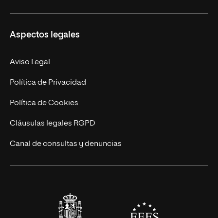
Másteres Propios
Misión y Valores
Aspectos legales
Doctorados
Facultades
Experto Universitario
Nuestro Equipo
Aviso Legal
Postgrados
Trabaja en UNIR
Política de Privacidad
Cursos Universitarios
Actualidad
Política de Cookies
UNIR Revista
Cláusulas legales RGPD
Eventos
Canal de consultas y denuncias
Alianzas corporativas
Sala de prensa
Contacto