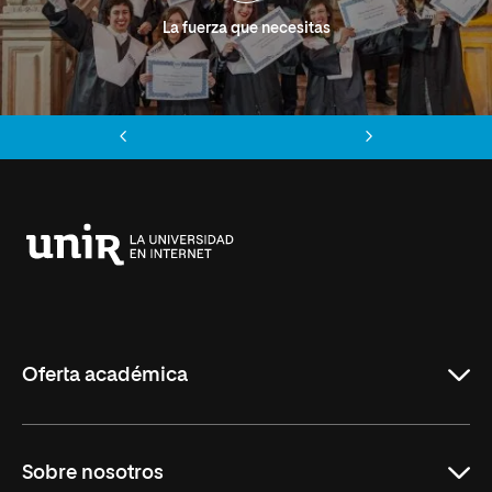
La fuerza que necesitas
Anterior
Siguiente
Universidad
Internacional
de
La
Rioja
Oferta académica
Grados
Sobre nosotros
Másteres Oficiales