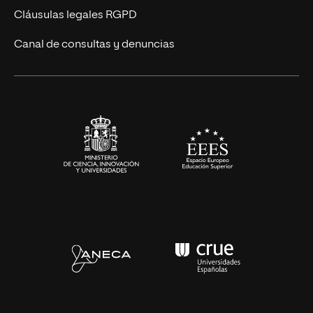
UNIR Revista
Cláusulas legales RGPD
Eventos
Canal de consultas y denuncias
Alianzas corporativas
Sala de prensa
Contacto