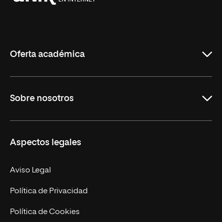
Universidad
Internacional
de
La
Rioja
Oferta académica
Grados
Sobre nosotros
Másteres Oficiales
Másteres Propios
Misión y Valores
Aspectos legales
Doctorados
Facultades
Experto Universitario
Nuestro Equipo
Aviso Legal
Postgrados
Trabaja en UNIR
Política de Privacidad
Cursos Universitarios
Actualidad
Política de Cookies