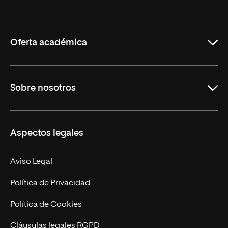
Internacional
de
La
Rioja
Oferta académica
Grados
Sobre nosotros
Másteres Oficiales
Másteres Propios
Misión y Valores
Aspectos legales
Doctorados
Facultades
Experto Universitario
Nuestro Equipo
Aviso Legal
Postgrados
Trabaja en UNIR
Política de Privacidad
Cursos Universitarios
Actualidad
Política de Cookies
UNIR Revista
Cláusulas legales RGPD