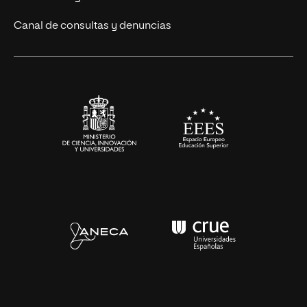
Eventos
Canal de consultas y denuncias
Alianzas corporativas
Sala de prensa
Contacto