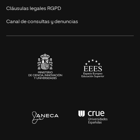
UNIR Revista
Cláusulas legales RGPD
Eventos
Canal de consultas y denuncias
Alianzas corporativas
Sala de prensa
Contacto