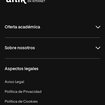
Universidad
Internacional
de
La
Rioja
Oferta académica
Grados
Sobre nosotros
Másteres Oficiales
Másteres Propios
Misión y Valores
Aspectos legales
Doctorados
Facultades
Experto Universitario
Nuestro Equipo
Aviso Legal
Postgrados
Trabaja en UNIR
Política de Privacidad
Cursos Universitarios
Actualidad
Política de Cookies