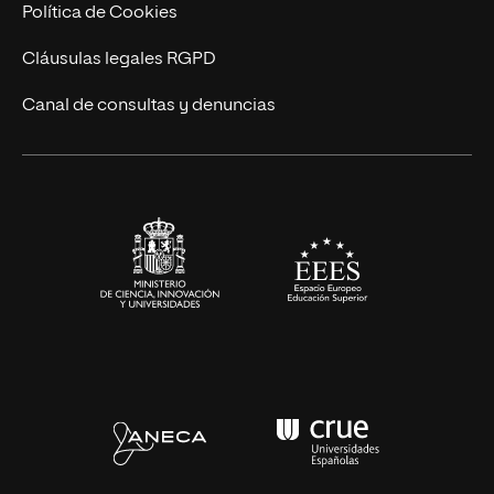
Cursos Universitarios
Actualidad
Política de Cookies
UNIR Revista
Cláusulas legales RGPD
Eventos
Canal de consultas y denuncias
Alianzas corporativas
Sala de prensa
Contacto