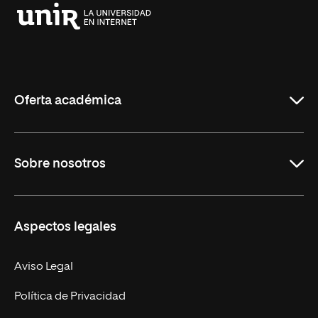
Universidad
Internacional
de
La
Rioja
Oferta académica
Grados
Sobre nosotros
Másteres Oficiales
Másteres Propios
Misión y Valores
Aspectos legales
Doctorados
Facultades
Experto Universitario
Nuestro Equipo
Aviso Legal
Postgrados
Trabaja en UNIR
Política de Privacidad