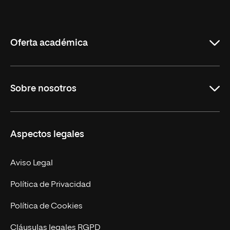
Internacional
de
La
Rioja
Oferta académica
Grados
Sobre nosotros
Másteres Oficiales
Másteres Propios
Misión y Valores
Aspectos legales
Doctorados
Facultades
Experto Universitario
Nuestro Equipo
Aviso Legal
Postgrados
Trabaja en UNIR
Política de Privacidad
Cursos Universitarios
Actualidad
Política de Cookies
UNIR Revista
Cláusulas legales RGPD