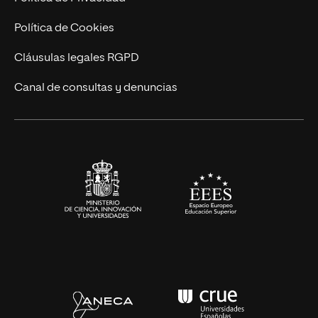
Cursos Universitarios
Actualidad
Política de Cookies
UNIR Revista
Cláusulas legales RGPD
Eventos
Canal de consultas y denuncias
Alianzas corporativas
Sala de prensa
Contacto