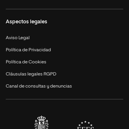
Másteres Propios
Misión y Valores
Aspectos legales
Doctorados
Facultades
Experto Universitario
Nuestro Equipo
Aviso Legal
Postgrados
Trabaja en UNIR
Política de Privacidad
Cursos Universitarios
Actualidad
Política de Cookies
UNIR Revista
Cláusulas legales RGPD
Eventos
Canal de consultas y denuncias
Alianzas corporativas
Sala de prensa
Contacto