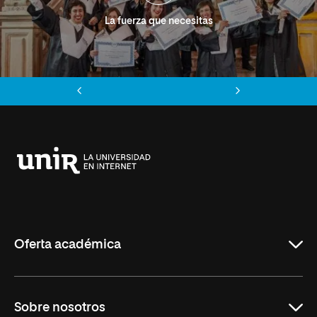
La fuerza que necesitas
Anterior
Siguiente
Universidad
Internacional
de
La
Rioja
Oferta académica
Grados
Sobre nosotros
Másteres Oficiales