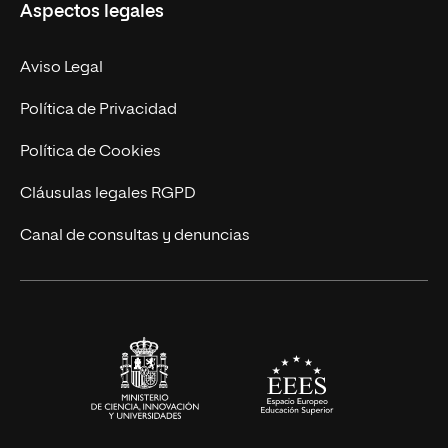
Aspectos legales
Doctorados
Facultades
Experto Universitario
Nuestro Equipo
Aviso Legal
Postgrados
Trabaja en UNIR
Política de Privacidad
Cursos Universitarios
Actualidad
Política de Cookies
UNIR Revista
Cláusulas legales RGPD
Eventos
Canal de consultas y denuncias
Alianzas corporativas
Sala de prensa
Contacto