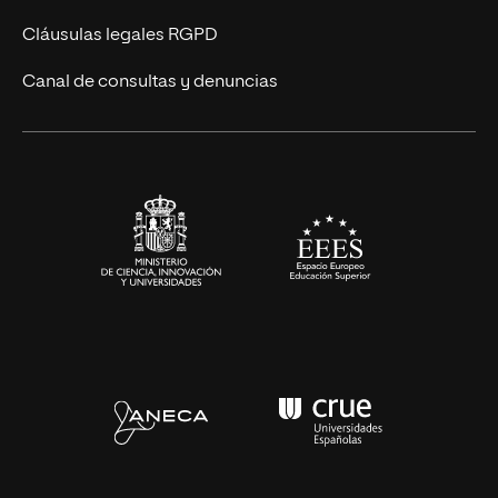
UNIR Revista
Cláusulas legales RGPD
Eventos
Canal de consultas y denuncias
Alianzas corporativas
Sala de prensa
Contacto