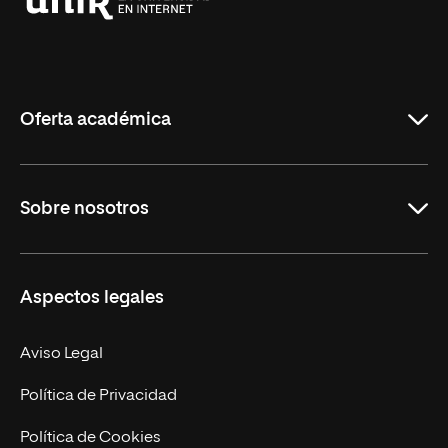
Universidad
Internacional
de
La
Rioja
Oferta académica
Grados
Sobre nosotros
Másteres Oficiales
Másteres Propios
Misión y Valores
Aspectos legales
Doctorados
Facultades
Experto Universitario
Nuestro Equipo
Aviso Legal
Postgrados
Trabaja en UNIR
Política de Privacidad
Cursos Universitarios
Actualidad
Política de Cookies