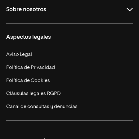
Sobre nosotros
Másteres Oficiales
Másteres Propios
Misión y Valores
Aspectos legales
Doctorados
Facultades
Experto Universitario
Nuestro Equipo
Aviso Legal
Postgrados
Trabaja en UNIR
Política de Privacidad
Cursos Universitarios
Actualidad
Política de Cookies
UNIR Revista
Cláusulas legales RGPD
Eventos
Canal de consultas y denuncias
Alianzas corporativas
Sala de prensa