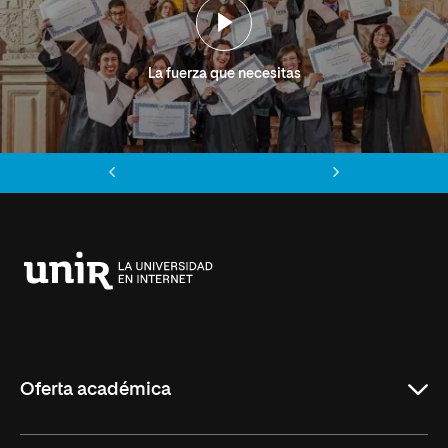
La fuerza que necesitas
Anterior
Siguiente
Universidad
Internacional
de
La
Rioja
Oferta académica
Grados