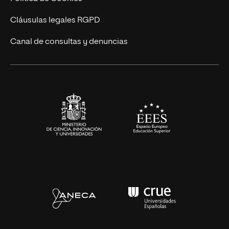
UNIR Revista
Cláusulas legales RGPD
Eventos
Canal de consultas y denuncias
Alianzas corporativas
Sala de prensa
Contacto