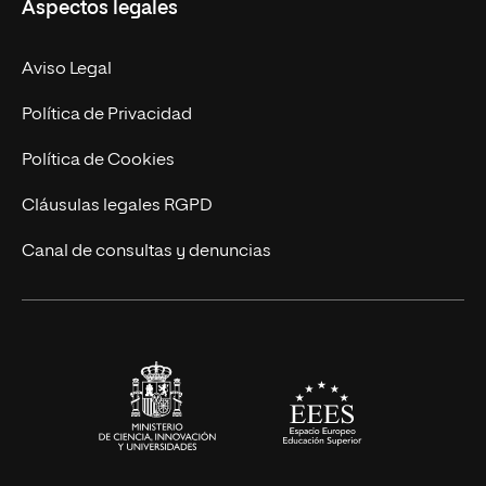
Aspectos legales
Doctorados
Facultades
Experto Universitario
Nuestro Equipo
Aviso Legal
Postgrados
Trabaja en UNIR
Política de Privacidad
Cursos Universitarios
Actualidad
Política de Cookies
UNIR Revista
Cláusulas legales RGPD
Eventos
Canal de consultas y denuncias
Alianzas corporativas
Sala de prensa
Contacto