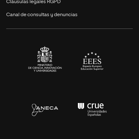
UNIR Revista
Cláusulas legales RGPD
Eventos
Canal de consultas y denuncias
Alianzas corporativas
Sala de prensa
Contacto