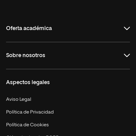
Universidad
Internacional
de
La
Rioja
Oferta académica
Grados
Sobre nosotros
Másteres Oficiales
Másteres Propios
Misión y Valores
Aspectos legales
Doctorados
Facultades
Experto Universitario
Nuestro Equipo
Aviso Legal
Postgrados
Trabaja en UNIR
Política de Privacidad
Cursos Universitarios
Actualidad
Política de Cookies