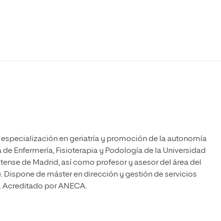
Máster Universitario en Psicopedagogía
olíticas y Relaciones
Acceso universitario para
na de Movilidad
nales
mayores
nacional
Máster Universitario en Atención Temprana y
Desarrollo Infantil
Máster Universitario en Enseñanza de Español
como Lengua Extranjera (ELE)
e especialización en geriatría y promoción de la autonomía
 de Enfermería, Fisioterapia y Podología de la Universidad
nse de Madrid, así como profesor y asesor del área del
. Dispone de máster en dirección y gestión de servicios
ia. Acreditado por ANECA.