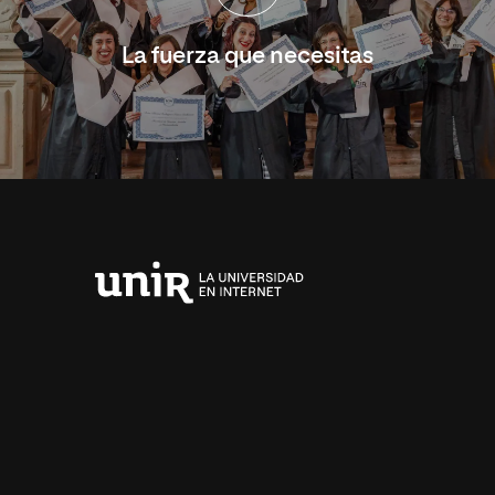
La fuerza que necesitas
Universidad
Internacional
de
La
Rioja