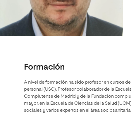
Diseño
Ingeniería y Tecnología
Ciencias P
Escuela de Humanidades
Ofici
Ciencias de la Salud
Diseño
Internacio
Inter
Normas de Organización y
Ciencias Sociales
Ciencias de la Salud
Funcionamiento
Humanidades
Ciencias Sociales
Artes
Humanidades
Música
Artes
Música
Formación
A nivel de formación ha sido profesor en cursos d
personal (USC). Profesor colaborador de la Escuela
Complutense de Madrid y de la Fundación complute
mayor, en la Escuela de Ciencias de la Salud (UCM)
sociales y varios expertos en el área sociosanitar