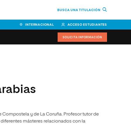
BUSCA UNA TITULACIÓN
INTERNACIONAL
ACCESO ESTUDIANTES
SOLICITA INFORMACIÓN
Facultad de Ciencias de la
Educación y Humanidades
Facultad de Ciencias de la
arabias
Salud
Facultad de Economía y
Empresa
e Compostela y de La Coruña. Profesor tutor de
Escuela Superior de Ingeniería
y Tecnología (ESIT)
 diferentes másteres relacionados con la
Facultad de Derecho