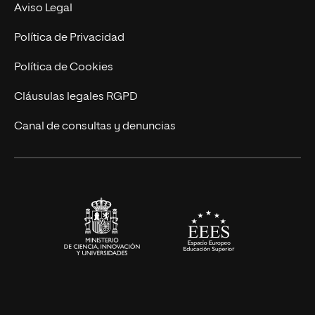
Experto Universitario
Nuestro Equipo
Aviso Legal
Postgrados
Trabaja en UNIR
Política de Privacidad
Cursos Universitarios
Actualidad
Política de Cookies
UNIR Revista
Cláusulas legales RGPD
Eventos
Canal de consultas y denuncias
Alianzas corporativas
Sala de prensa
Contacto