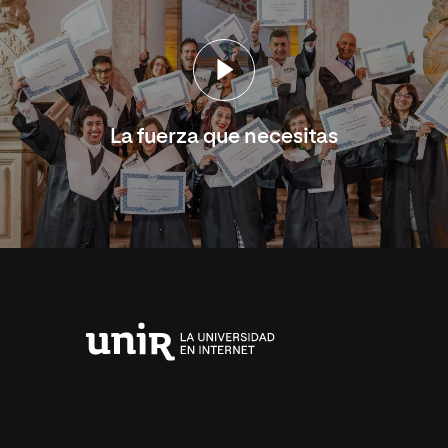
La fuerza que necesitas
Universidad
Internacional
de
La
Rioja