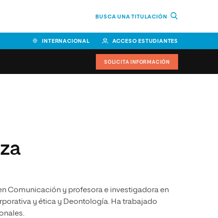
BUSCA UNA TITULACIÓN
INTERNACIONAL
ACCESO ESTUDIANTES
SOLICITA INFORMACIÓN
Facultad de Ciencias de la
Educación y Humanidades
Facultad de Ciencias de la
rza
Salud
Facultad de Economía y
Empresa
en Comunicación y profesora e investigadora en
Escuela Superior de Ingeniería
y Tecnología (ESIT)
orativa y ética y Deontología. Ha trabajado
onales.
Facultad de Derecho