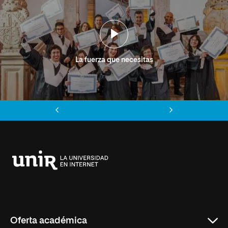
La fuerza que necesitas
Anterior
Siguiente
Universidad
Internacional
de
La
Rioja
Oferta académica