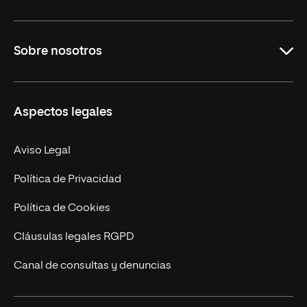
Grados
Sobre nosotros
Másteres Oficiales
Másteres Propios
Misión y Valores
Aspectos legales
Doctorados
Facultades
Experto Universitario
Nuestro Equipo
Aviso Legal
Postgrados
Trabaja en UNIR
Política de Privacidad
Cursos Universitarios
Actualidad
Política de Cookies
UNIR Revista
Cláusulas legales RGPD
Eventos
Canal de consultas y denuncias
Alianzas corporativas