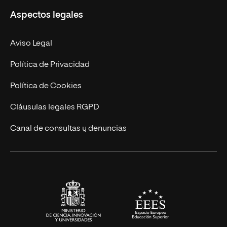
Aspectos legales
Doctorados
Facultades
Experto Universitario
Nuestro Equipo
Aviso Legal
Postgrados
Trabaja en UNIR
Política de Privacidad
Cursos Universitarios
Actualidad
Política de Cookies
UNIR Revista
Cláusulas legales RGPD
Eventos
Canal de consultas y denuncias
Alianzas corporativas
Sala de prensa
Contacto