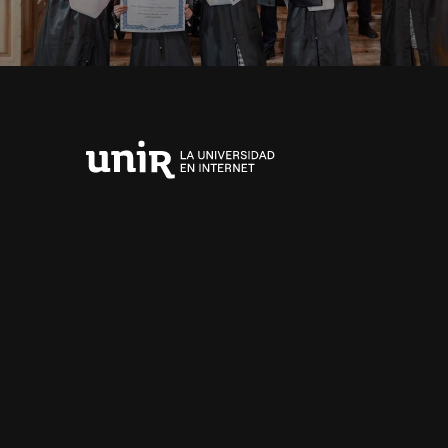
Universidad
Internacional
de
La
Rioja