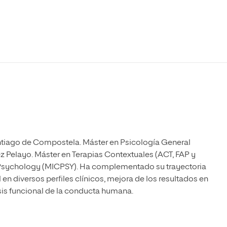
Máster Universitario en Psicopedagogía
olíticas y Relaciones
Acceso universitario para
na de Movilidad
nales
mayores
nacional
Máster Universitario en Atención Temprana y
Desarrollo Infantil
Máster Universitario en Enseñanza de Español
como Lengua Extranjera (ELE)
antiago de Compostela. Máster en Psicología General
z Pelayo. Máster en Terapias Contextuales (ACT, FAP y
al Psychology (MICPSY). Ha complementado su trayectoria
en diversos perfiles clínicos, mejora de los resultados en
lisis funcional de la conducta humana.