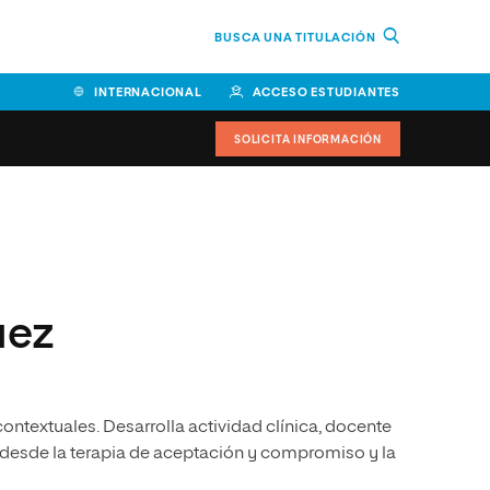
BUSCA UNA TITULACIÓN
INTERNACIONAL
ACCESO ESTUDIANTES
SOLICITA INFORMACIÓN
Facultad de Ciencias de la
Educación y Humanidades
Facultad de Ciencias de la
uez
Salud
Facultad de Economía y
Empresa
ontextuales. Desarrolla actividad clínica, docente
Escuela Superior de Ingeniería
y Tecnología (ESIT)
l desde la terapia de aceptación y compromiso y la
Facultad de Derecho