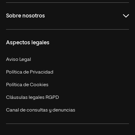
Grados
Sobre nosotros
Másteres Oficiales
Másteres Propios
Misión y Valores
Aspectos legales
Doctorados
Facultades
Experto Universitario
Nuestro Equipo
Aviso Legal
Postgrados
Trabaja en UNIR
Política de Privacidad
Cursos Universitarios
Actualidad
Política de Cookies
UNIR Revista
Cláusulas legales RGPD
Eventos
Canal de consultas y denuncias
Alianzas corporativas
Sala de prensa