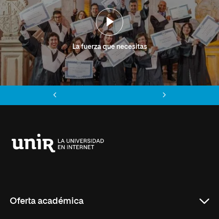
La fuerza que necesitas
Anterior
Siguiente
Universidad
Internacional
de
La
Rioja
Oferta académica