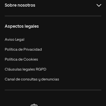
Sobre nosotros
Másteres Oficiales
Másteres Propios
Misión y Valores
Aspectos legales
Doctorados
Facultades
Experto Universitario
Nuestro Equipo
Aviso Legal
Postgrados
Trabaja en UNIR
Política de Privacidad
Cursos Universitarios
Actualidad
Política de Cookies
UNIR Revista
Cláusulas legales RGPD
Eventos
Canal de consultas y denuncias
Alianzas corporativas
Sala de prensa