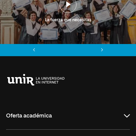
La fuerza que necesitas
Anterior
Siguiente
Universidad
Internacional
de
La
Rioja
Oferta académica
Grados