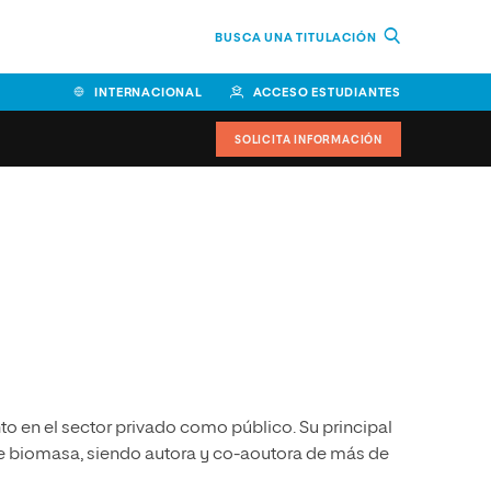
BUSCA UNA TITULACIÓN
INTERNACIONAL
ACCESO ESTUDIANTES
SOLICITA INFORMACIÓN
Facultad de Ciencias de la
Educación y Humanidades
Facultad de Ciencias de la
Salud
Facultad de Economía y
Empresa
o en el sector privado como público. Su principal
Escuela Superior de Ingeniería
y Tecnología (ESIT)
 de biomasa, siendo autora y co-aoutora de más de
Facultad de Derecho