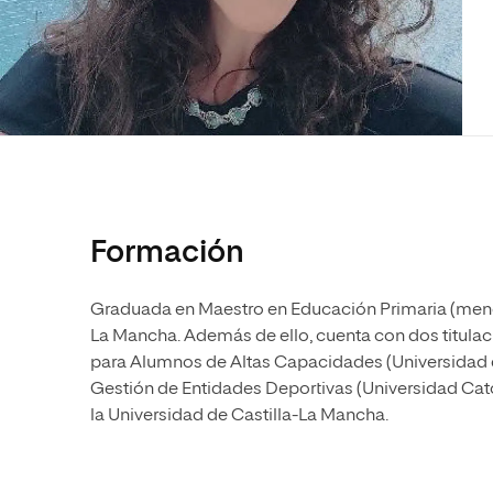
Diseño
Ingeniería y Tecnología
Ciencias P
Escuela de Humanidades
Ofici
Ciencias de la Salud
Diseño
Internacio
Inter
Normas de Organización y
Ciencias Sociales
Ciencias de la Salud
Funcionamiento
Humanidades
Ciencias Sociales
Artes
Humanidades
Música
Artes
Música
Formación
Graduada en Maestro en Educación Primaria (menci
La Mancha. Además de ello, cuenta con dos titula
para Alumnos de Altas Capacidades (Universidad de
Gestión de Entidades Deportivas (Universidad Cató
la Universidad de Castilla-La Mancha.