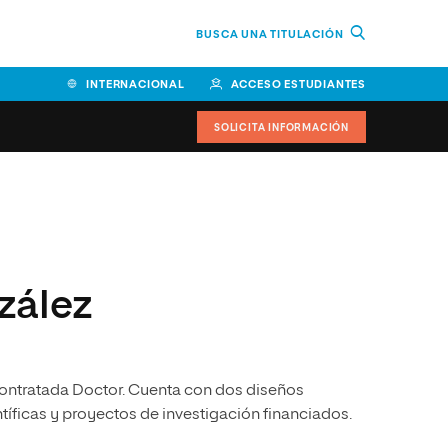
BUSCA UNA TITULACIÓN
INTERNACIONAL
ACCESO ESTUDIANTES
SOLICITA INFORMACIÓN
Facultad de Ciencias de la
Educación y Humanidades
Facultad de Ciencias de la
zález
Salud
Facultad de Economía y
Empresa
ontratada Doctor. Cuenta con dos diseños
Escuela Superior de Ingeniería
y Tecnología (ESIT)
ntíficas y proyectos de investigación financiados.
Facultad de Derecho