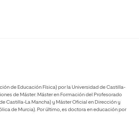
Máster Universitario en Psicopedagogía
olíticas y Relaciones
Acceso universitario para
na de Movilidad
nales
mayores
nacional
Máster Universitario en Atención Temprana y
Desarrollo Infantil
Máster Universitario en Enseñanza de Español
como Lengua Extranjera (ELE)
ón de Educación Física) por la Universidad de Castilla-
ciones de Máster: Máster en Formación del Profesorado
 Castilla-La Mancha) y Máster Oficial en Dirección y
lica de Murcia). Por último, es doctora en educación por