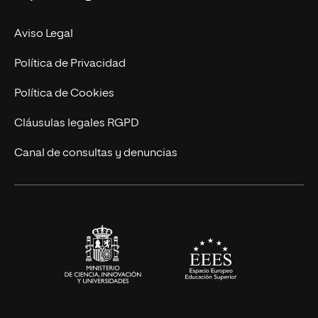
Facultades
Experto Universitario
Nuestro Equipo
Aviso Legal
Postgrados
Trabaja en UNIR
Política de Privacidad
Cursos Universitarios
Actualidad
Política de Cookies
UNIR Revista
Cláusulas legales RGPD
Eventos
Canal de consultas y denuncias
Alianzas corporativas
Sala de prensa
Contacto