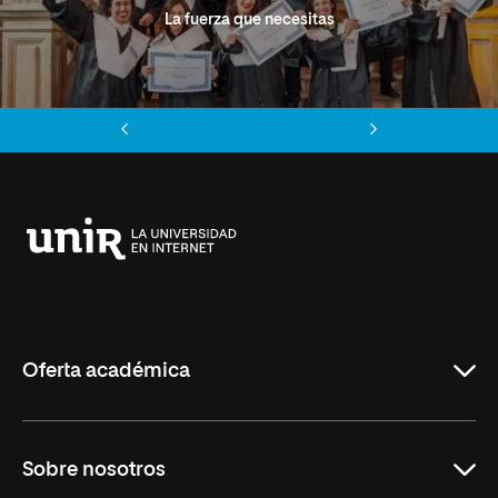
La fuerza que necesitas
Anterior
Siguiente
Universidad
Internacional
de
La
Rioja
Oferta académica
Grados
Sobre nosotros
Másteres Oficiales