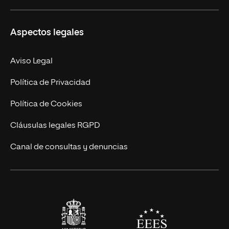
Másteres Propios
Misión y Valores
Aspectos legales
Doctorados
Facultades
Experto Universitario
Nuestro Equipo
Aviso Legal
Postgrados
Trabaja en UNIR
Política de Privacidad
Cursos Universitarios
Actualidad
Política de Cookies
UNIR Revista
Cláusulas legales RGPD
Eventos
Canal de consultas y denuncias
Alianzas corporativas
Sala de prensa
Contacto