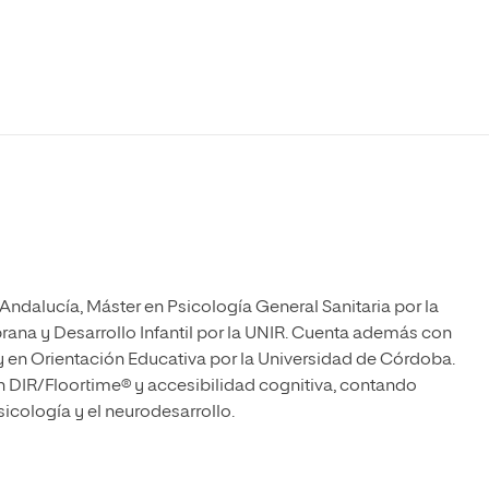
Máster Universitario en Psicopedagogía
olíticas y Relaciones
Acceso universitario para
na de Movilidad
nales
mayores
nacional
Máster Universitario en Atención Temprana y
Desarrollo Infantil
Máster Universitario en Enseñanza de Español
como Lengua Extranjera (ELE)
ndalucía, Máster en Psicología General Sanitaria por la
ana y Desarrollo Infantil por la UNIR. Cuenta además con
 en Orientación Educativa por la Universidad de Córdoba.
n DIR/Floortime® y accesibilidad cognitiva, contando
cología y el neurodesarrollo.