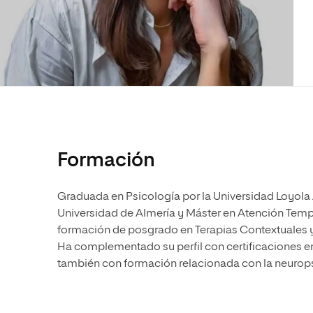
Diseño
Ingeniería y Tecnología
Ciencias P
Escuela de Humanidades
Ofici
Ciencias de la Salud
Diseño
Internacio
Inter
Normas de Organización y
Ciencias Sociales
Ciencias de la Salud
Funcionamiento
Humanidades
Ciencias Sociales
Artes
Humanidades
Música
Artes
Música
Formación
Graduada en Psicología por la Universidad Loyola A
Universidad de Almería y Máster en Atención Tempr
formación de posgrado en Terapias Contextuales y
Ha complementado su perfil con certificaciones e
también con formación relacionada con la neuropsi