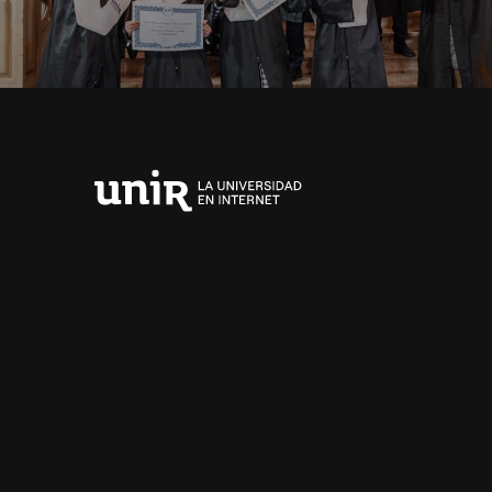
Universidad
Internacional
de
La
Rioja