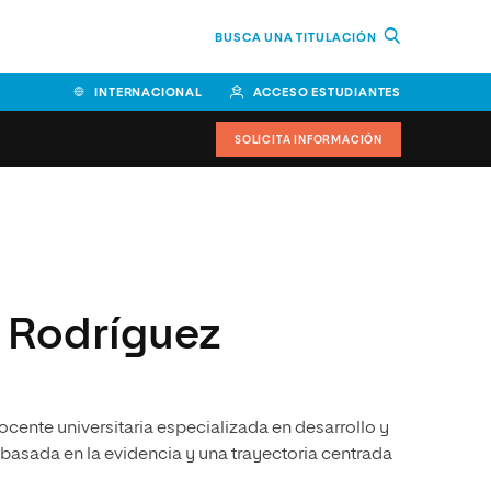
BUSCA UNA TITULACIÓN
INTERNACIONAL
ACCESO ESTUDIANTES
SOLICITA INFORMACIÓN
Facultad de Ciencias de la
Educación y Humanidades
Facultad de Ciencias de la
a Rodríguez
Salud
Facultad de Economía y
Empresa
ocente universitaria especializada en desarrollo y
Escuela Superior de Ingeniería
y Tecnología (ESIT)
sada en la evidencia y una trayectoria centrada
Facultad de Derecho