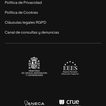
Postgrados
Trabaja en UNIR
Política de Privacidad
Cursos Universitarios
Actualidad
Política de Cookies
UNIR Revista
Cláusulas legales RGPD
Eventos
Canal de consultas y denuncias
Alianzas corporativas
Sala de prensa
Contacto