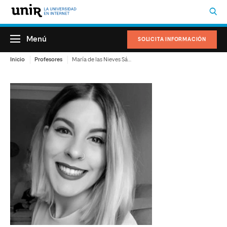
Menú
SOLICITA INFORMACIÓN
Inicio
Profesores
María de las Nieves Sánchez Díaz