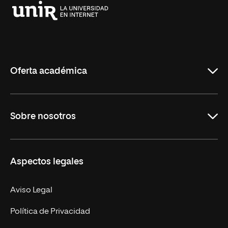
Universidad
Internacional
de
La
Rioja
Oferta académica
Grados
Sobre nosotros
Másteres Oficiales
Másteres Propios
Misión y Valores
Aspectos legales
Doctorados
Facultades
Experto Universitario
Nuestro Equipo
Aviso Legal
Postgrados
Trabaja en UNIR
Política de Privacidad