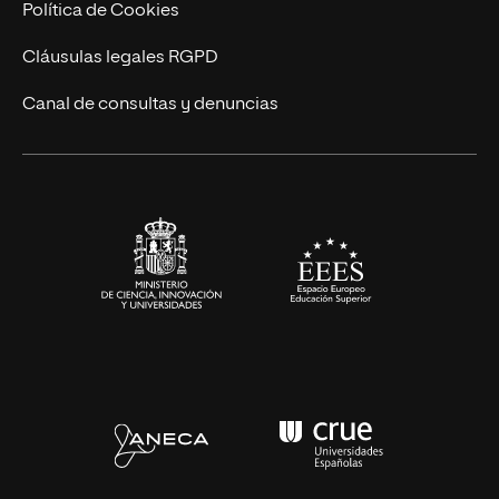
Cursos Universitarios
Actualidad
Política de Cookies
UNIR Revista
Cláusulas legales RGPD
Eventos
Canal de consultas y denuncias
Alianzas corporativas
Sala de prensa
Contacto