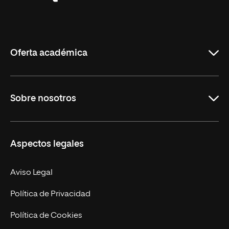
Universidad
Internacional
de
La
Rioja
Oferta académica
Grados
Sobre nosotros
Másteres Oficiales
Másteres Propios
Misión y Valores
Aspectos legales
Doctorados
Facultades
Experto Universitario
Nuestro Equipo
Aviso Legal
Postgrados
Trabaja en UNIR
Política de Privacidad
Cursos Universitarios
Actualidad
Política de Cookies