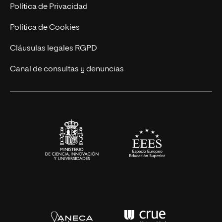
Postgrados
Trabaja en UNIR
Política de Privacidad
Cursos Universitarios
Actualidad
Política de Cookies
UNIR Revista
Cláusulas legales RGPD
Eventos
Canal de consultas y denuncias
Alianzas corporativas
Sala de prensa
Contacto