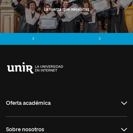
La fuerza que necesitas
Anterior
Siguiente
Universidad
Internacional
de
La
Rioja
Oferta académica
Grados
Sobre nosotros
Másteres Oficiales