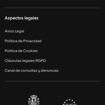
Másteres Propios
Misión y Valores
Aspectos legales
Doctorados
Facultades
Experto Universitario
Nuestro Equipo
Aviso Legal
Postgrados
Trabaja en UNIR
Política de Privacidad
Cursos Universitarios
Actualidad
Política de Cookies
UNIR Revista
Cláusulas legales RGPD
Eventos
Canal de consultas y denuncias
Alianzas corporativas
Sala de prensa
Contacto