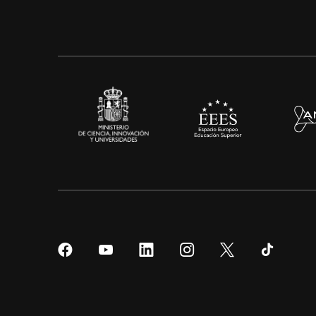
Síguenos
Síguenos
Síguenos
Síguenos
Síguenos
Sígueno
en
en
en
en
en
en
Facebook
YouTube
LinkedIn
Instagram
Twitter
Tiktok