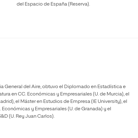
Máster Universitario en Psicopedagogía
del Espacio de España (Reserva).
olíticas y Relaciones
Acceso universitario para
na de Movilidad
nales
mayores
nacional
Máster Universitario en Atención Temprana y
Desarrollo Infantil
Máster Universitario en Enseñanza de Español
como Lengua Extranjera (ELE)
mia General del Aire, obtuvo el Diplomado en Estadística e
iatura en CC. Económicas y Empresariales (U. de Murcia), el
id), el Máster en Estudios de Empresa (IE University), el
C. Económicas y Empresariales (U. de Granada) y el
&D (U. Rey Juan Carlos).