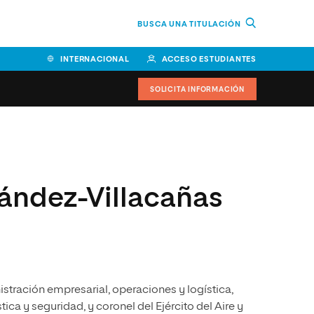
BUSCA UNA TITULACIÓN
INTERNACIONAL
ACCESO ESTUDIANTES
SOLICITA INFORMACIÓN
Facultad de Ciencias de la
Educación y Humanidades
ández-Villacañas
Facultad de Ciencias de la
Salud
Facultad de Economía y
Empresa
Escuela Superior de Ingeniería
y Tecnología (ESIT)
stración empresarial, operaciones y logística,
stica y seguridad, y coronel del Ejército del Aire y
Facultad de Derecho