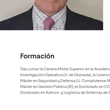
Diseño
Ingeniería y Tecnología
Ciencias P
Escuela de Humanidades
Ofici
Ciencias de la Salud
Diseño
Internacio
Inter
Normas de Organización y
Ciencias Sociales
Ciencias de la Salud
Funcionamiento
Humanidades
Ciencias Sociales
Artes
Humanidades
Música
Artes
Música
Formación
Tras cursar la Carrera Militar Superior en la Acade
Investigación Operativa (U. de Granada), la Licenc
Máster en Seguridad y Defensa (U. Complutense Madr
Máster en Gestión Pública (IE), el Doctorado en C
Doctorado en Admon. y Logística de Sistemas de S