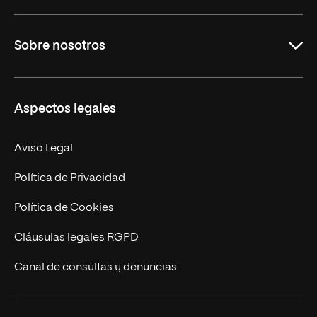
Grados
Sobre nosotros
Másteres Oficiales
Másteres Propios
Misión y Valores
Aspectos legales
Doctorados
Facultades
Experto Universitario
Nuestro Equipo
Aviso Legal
Postgrados
Trabaja en UNIR
Política de Privacidad
Cursos Universitarios
Actualidad
Política de Cookies
UNIR Revista
Cláusulas legales RGPD
Eventos
Canal de consultas y denuncias
Alianzas corporativas