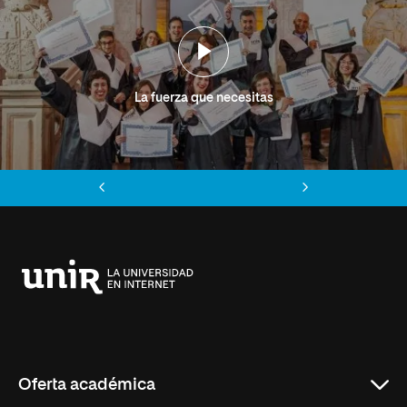
La fuerza que necesitas
Anterior
Siguiente
Universidad
Internacional
de
La
Rioja
Oferta académica