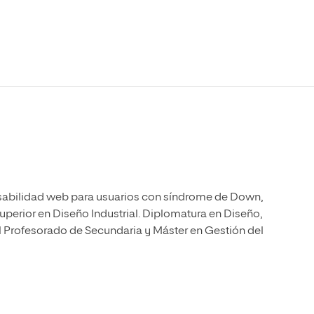
Máster Universitario en Psicopedagogía
olíticas y Relaciones
Acceso universitario para
na de Movilidad
nales
mayores
nacional
Máster Universitario en Atención Temprana y
Desarrollo Infantil
Máster Universitario en Enseñanza de Español
como Lengua Extranjera (ELE)
 Usabilidad web para usuarios con síndrome de Down,
uperior en Diseño Industrial. Diplomatura en Diseño,
 Profesorado de Secundaria y Máster en Gestión del