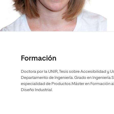
Diseño
Ingeniería y Tecnología
Ciencias P
Escuela de Humanidades
Ofici
Ciencias de la Salud
Diseño
Internacio
Inter
Normas de Organización y
Ciencias Sociales
Ciencias de la Salud
Funcionamiento
Humanidades
Ciencias Sociales
Artes
Humanidades
Música
Artes
Música
Formación
Doctora por la UNIR, Tesis sobre Accesibilidad y
Departamento de Ingeniería. Grado en Ingeniería S
especialidad de Productos.Máster en Formación al
Diseño Industrial.