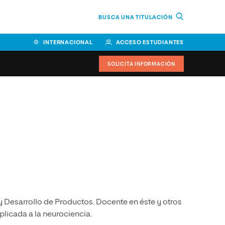
BUSCA UNA TITULACIÓN
INTERNACIONAL
ACCESO ESTUDIANTES
SOLICITA INFORMACIÓN
Facultad de Ciencias de la
Educación y Humanidades
Facultad de Ciencias de la
Salud
Facultad de Economía y
Empresa
Escuela Superior de Ingeniería
 y Desarrollo de Productos. Docente en éste y otros
y Tecnología (ESIT)
aplicada a la neurociencia.
Facultad de Derecho