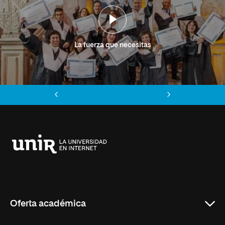
La fuerza que necesitas
Anterior
Siguiente
Universidad
Internacional
de
La
Rioja
Oferta académica