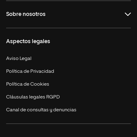
Grados
Sobre nosotros
Másteres Oficiales
Másteres Propios
Misión y Valores
Aspectos legales
Doctorados
Facultades
Experto Universitario
Nuestro Equipo
Aviso Legal
Postgrados
Trabaja en UNIR
Política de Privacidad
Cursos Universitarios
Actualidad
Política de Cookies
UNIR Revista
Cláusulas legales RGPD
Eventos
Canal de consultas y denuncias
Alianzas corporativas
Sala de prensa