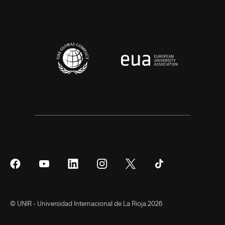
Síguenos
Síguenos
Síguenos
Síguenos
Síguenos
Síguenos
en
en
en
en
en
en
Facebook
YouTube
LinkedIn
Instagram
Twitter
Tiktok
© UNIR - Universidad Internacional de La Rioja 2026