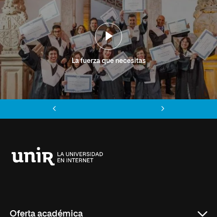
La fuerza que necesitas
Anterior
Siguiente
Universidad
Internacional
de
La
Rioja
Oferta académica