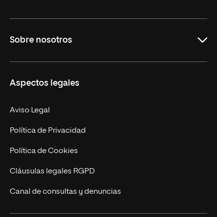
Grados
Sobre nosotros
Másteres Oficiales
Másteres Propios
Misión y Valores
Aspectos legales
Doctorados
Facultades
Experto Universitario
Nuestro Equipo
Aviso Legal
Postgrados
Trabaja en UNIR
Política de Privacidad
Cursos Universitarios
Actualidad
Política de Cookies
UNIR Revista
Cláusulas legales RGPD
Eventos
Canal de consultas y denuncias
Alianzas corporativas