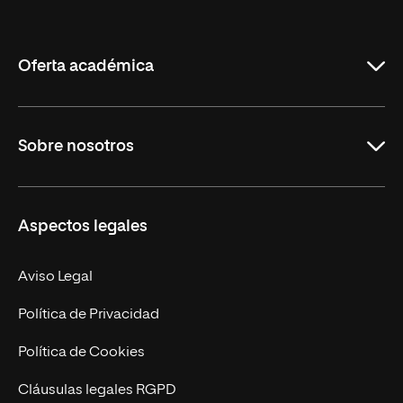
Internacional
de
La
Rioja
Oferta académica
Grados
Sobre nosotros
Másteres Oficiales
Másteres Propios
Misión y Valores
Aspectos legales
Doctorados
Facultades
Experto Universitario
Nuestro Equipo
Aviso Legal
Postgrados
Trabaja en UNIR
Política de Privacidad
Cursos Universitarios
Actualidad
Política de Cookies
UNIR Revista
Cláusulas legales RGPD