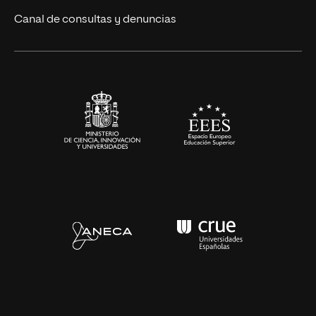
Eventos
Canal de consultas y denuncias
Alianzas corporativas
Sala de prensa
Contacto