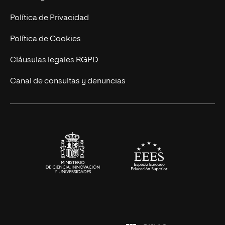
Postgrados
Trabaja en UNIR
Política de Privacidad
Cursos Universitarios
Actualidad
Política de Cookies
UNIR Revista
Cláusulas legales RGPD
Eventos
Canal de consultas y denuncias
Alianzas corporativas
Sala de prensa
Contacto