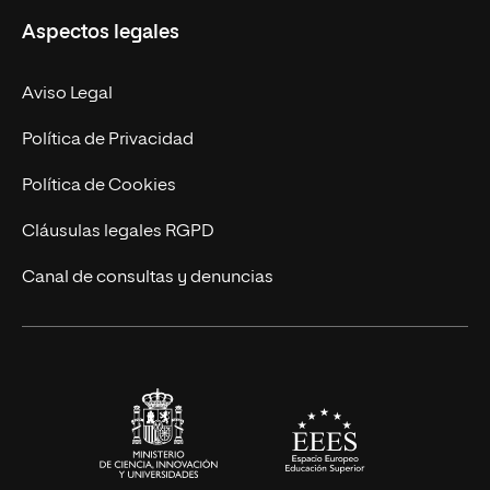
Aspectos legales
Doctorados
Facultades
Experto Universitario
Nuestro Equipo
Aviso Legal
Postgrados
Trabaja en UNIR
Política de Privacidad
Cursos Universitarios
Actualidad
Política de Cookies
UNIR Revista
Cláusulas legales RGPD
Eventos
Canal de consultas y denuncias
Alianzas corporativas
Sala de prensa
Contacto