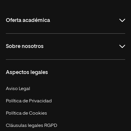
de
La
Rioja
Oferta académica
Grados
Sobre nosotros
Másteres Oficiales
Másteres Propios
Misión y Valores
Aspectos legales
Doctorados
Facultades
Experto Universitario
Nuestro Equipo
Aviso Legal
Postgrados
Trabaja en UNIR
Política de Privacidad
Cursos Universitarios
Actualidad
Política de Cookies
UNIR Revista
Cláusulas legales RGPD