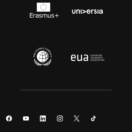
Síguenos
Síguenos
Síguenos
Síguenos
Síguenos
Síguenos
en
en
en
en
en
en
Facebook
YouTube
LinkedIn
Instagram
Twitter
Tiktok