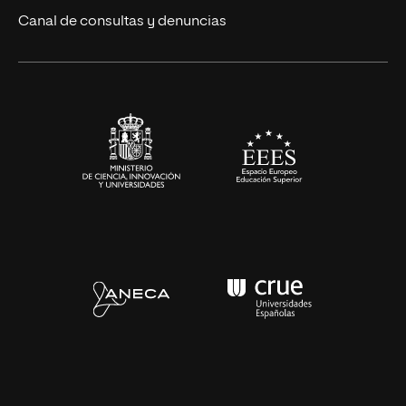
Eventos
Canal de consultas y denuncias
Alianzas corporativas
Sala de prensa
Contacto