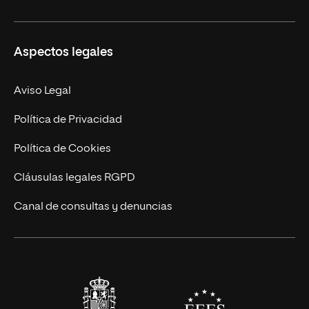
Másteres Propios
Misión y Valores
Aspectos legales
Doctorados
Facultades
Experto Universitario
Nuestro Equipo
Aviso Legal
Postgrados
Trabaja en UNIR
Política de Privacidad
Cursos Universitarios
Actualidad
Política de Cookies
UNIR Revista
Cláusulas legales RGPD
Eventos
Canal de consultas y denuncias
Alianzas corporativas
Sala de prensa
Contacto