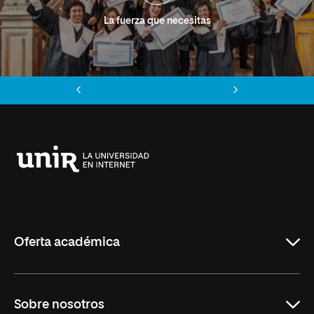
La fuerza que necesitas
Anterior
Siguiente
Universidad
Internacional
de
La
Rioja
Oferta académica
Grados
Sobre nosotros
Másteres Oficiales