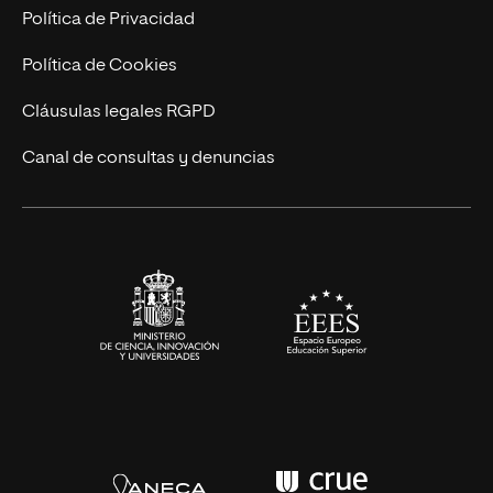
Postgrados
Trabaja en UNIR
Política de Privacidad
Cursos Universitarios
Actualidad
Política de Cookies
UNIR Revista
Cláusulas legales RGPD
Eventos
Canal de consultas y denuncias
Alianzas corporativas
Sala de prensa
Contacto