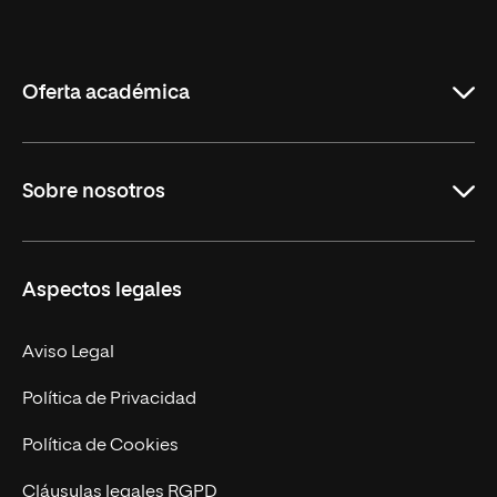
Internacional
de
La
Rioja
Oferta académica
Grados
Sobre nosotros
Másteres Oficiales
Másteres Propios
Misión y Valores
Aspectos legales
Doctorados
Facultades
Experto Universitario
Nuestro Equipo
Aviso Legal
Postgrados
Trabaja en UNIR
Política de Privacidad
Cursos Universitarios
Actualidad
Política de Cookies
UNIR Revista
Cláusulas legales RGPD