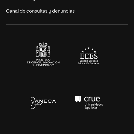
Eventos
Canal de consultas y denuncias
Alianzas corporativas
Sala de prensa
Contacto