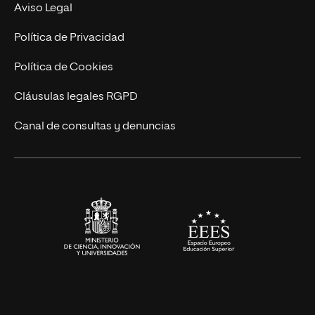
Experto Universitario
Nuestro Equipo
Aviso Legal
Postgrados
Trabaja en UNIR
Política de Privacidad
Cursos Universitarios
Actualidad
Política de Cookies
UNIR Revista
Cláusulas legales RGPD
Eventos
Canal de consultas y denuncias
Alianzas corporativas
Sala de prensa
Contacto