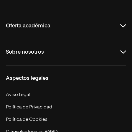
Universidad
Internacional
de
La
Rioja
Oferta académica
Grados
Sobre nosotros
Másteres Oficiales
Másteres Propios
Misión y Valores
Aspectos legales
Doctorados
Facultades
Experto Universitario
Nuestro Equipo
Aviso Legal
Postgrados
Trabaja en UNIR
Política de Privacidad
Cursos Universitarios
Actualidad
Política de Cookies
UNIR Revista