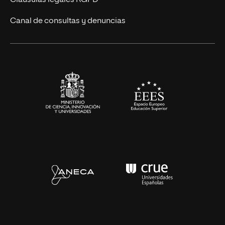
Cláusulas legales RGPD
Eventos
Canal de consultas y denuncias
Alianzas corporativas
Sala de prensa
Contacto