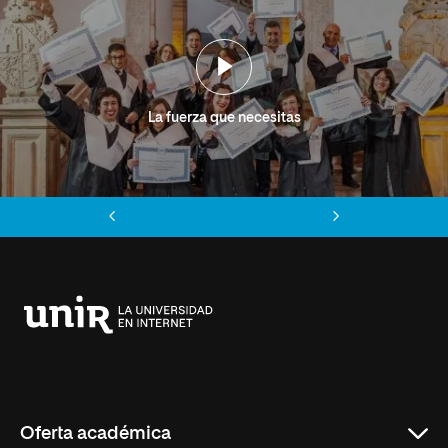
La fuerza que necesitas
Anterior
Siguiente
Universidad
Internacional
de
La
Rioja
Oferta académica