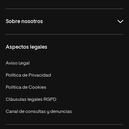
Grados
Sobre nosotros
Másteres Oficiales
Másteres Propios
Misión y Valores
Aspectos legales
Doctorados
Facultades
Experto Universitario
Nuestro Equipo
Aviso Legal
Postgrados
Trabaja en UNIR
Política de Privacidad
Cursos Universitarios
Actualidad
Política de Cookies
UNIR Revista
Cláusulas legales RGPD
Eventos
Canal de consultas y denuncias
Alianzas corporativas