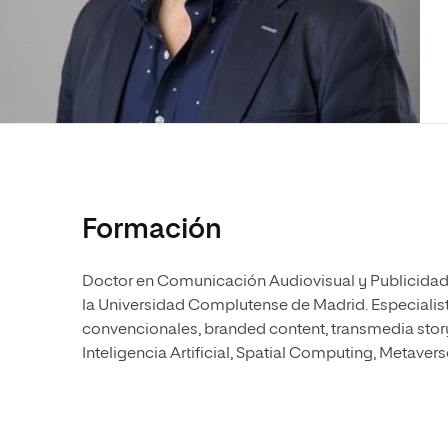
Diseño
Ingeniería y Tecnología
Ciencias P
Escuela de Humanidades
Ofici
Ciencias de la Salud
Diseño
Internacio
Inter
Normas de Organización y
Ciencias Sociales
Ciencias de la Salud
Funcionamiento
Humanidades
Ciencias Sociales
Artes
Humanidades
Música
Artes
Música
Formación
Doctor en Comunicación Audiovisual y Publicidad 
la Universidad Complutense de Madrid. Especialist
convencionales, branded content, transmedia storyt
Inteligencia Artificial, Spatial Computing, Metavers