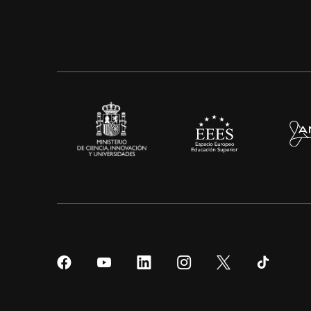
Síguenos
Síguenos
Síguenos
Síguenos
Síguenos
Sígueno
en
en
en
en
en
en
Facebook
YouTube
LinkedIn
Instagram
Twitter
Tiktok