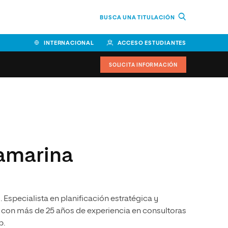
BUSCA UNA TITULACIÓN
INTERNACIONAL
ACCESO ESTUDIANTES
SOLICITA INFORMACIÓN
Facultad de Ciencias de la
Educación y Humanidades
Facultad de Ciencias de la
tamarina
Salud
Facultad de Economía y
Empresa
specialista en planificación estratégica y
Escuela Superior de Ingeniería
y Tecnología (ESIT)
 con más de 25 años de experiencia en consultoras
b.
Facultad de Derecho