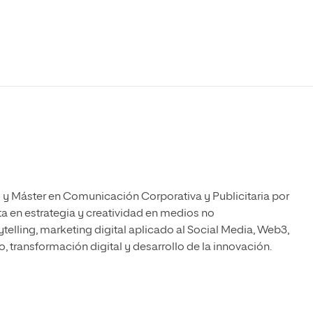
Máster Universitario en Psicopedagogía
olíticas y Relaciones
Acceso universitario para
na de Movilidad
nales
mayores
nacional
Máster Universitario en Atención Temprana y
Desarrollo Infantil
Máster Universitario en Enseñanza de Español
como Lengua Extranjera (ELE)
y Máster en Comunicación Corporativa y Publicitaria por
a en estrategia y creatividad en medios no
elling, marketing digital aplicado al Social Media, Web3,
o, transformación digital y desarrollo de la innovación.