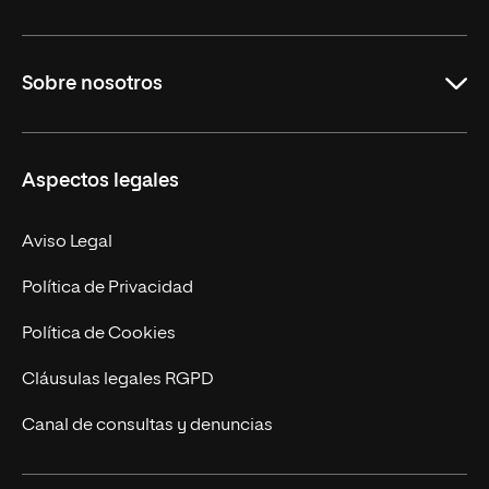
Grados
Sobre nosotros
Másteres Oficiales
Másteres Propios
Misión y Valores
Aspectos legales
Doctorados
Facultades
Experto Universitario
Nuestro Equipo
Aviso Legal
Postgrados
Trabaja en UNIR
Política de Privacidad
Cursos Universitarios
Actualidad
Política de Cookies
UNIR Revista
Cláusulas legales RGPD
Eventos
Canal de consultas y denuncias
Alianzas corporativas