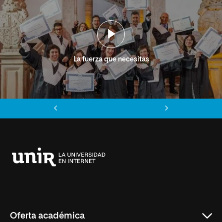
La fuerza que necesitas
Anterior
Siguiente
Universidad
Internacional
de
La
Rioja
Oferta académica